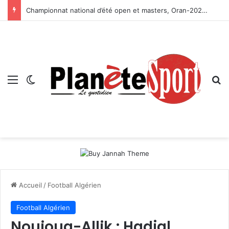
Championnat national d’été open et masters, Oran-2026 — Le CRB s’adjuge le titre
Menu
Switch skin
R
Accueil
/
Football Algérien
Football Algérien
Nouioua-Allik : Hadjal