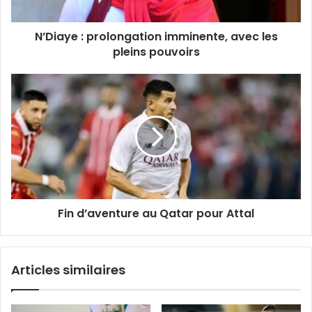
N’Diaye : prolongation imminente, avec les
pleins pouvoirs
Fin
d’aventure
au
Qatar
pour
Attal
Fin d’aventure au Qatar pour Attal
Articles similaires