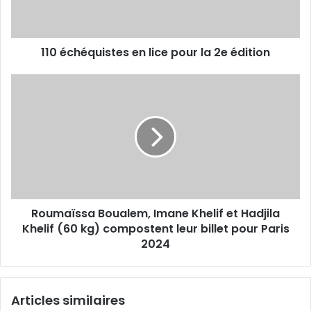
2e
édition
110 échéquistes en lice pour la 2e édition
Roumaïssa
Boualem,
Imane
Khelif
et
Hadjila
Khelif
(60
kg)
Roumaïssa Boualem, Imane Khelif et Hadjila
compostent
leur
Khelif (60 kg) compostent leur billet pour Paris
billet
2024
pour
Paris
2024
Articles similaires