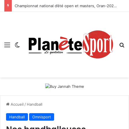
Championnat national d’été open et masters, Oran-2026 — Le CRB s’adjuge le titre
Menu
Switch skin
R
Accueil
/
Handball
Handball
Omnisport