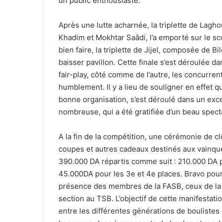
un public enthousiaste.
Après une lutte acharnée, la triplette de Lagh
Khadim et Mokhtar Saâdi, l’a emporté sur le sc
bien faire, la triplette de Jijel, composée de Bi
baisser pavillon. Cette finale s’est déroulée d
fair-play, côté comme de l’autre, les concurren
humblement. Il y a lieu de souligner en effet q
bonne organisation, s’est déroulé dans un exce
nombreuse, qui a été gratifiée d’un beau spect
A la fin de la compétition, une cérémonie de c
coupes et autres cadeaux destinés aux vainqueu
390.000 DA répartis comme suit : 210.000 DA po
45.000DA pour les 3e et 4e places. Bravo pour
présence des membres de la FASB, ceux de la 
section au TSB. L’objectif de cette manifestati
entre les différentes générations de boulistes