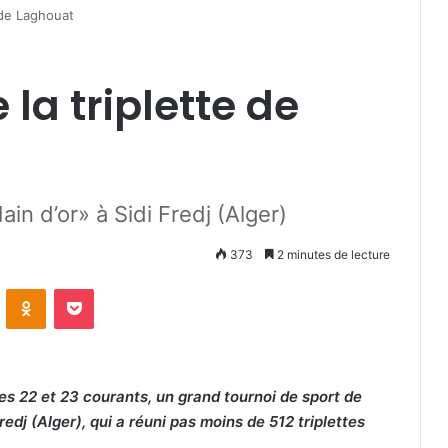
e de Laghouat
 la triplette de
in d’or» à Sidi Fredj (Alger)
373
2 minutes de lecture
VKontakte
Odnoklassniki
Pocket
es 22 et 23 courants, un grand tournoi de sport de
redj (Alger), qui a réuni pas moins de 512 triplettes