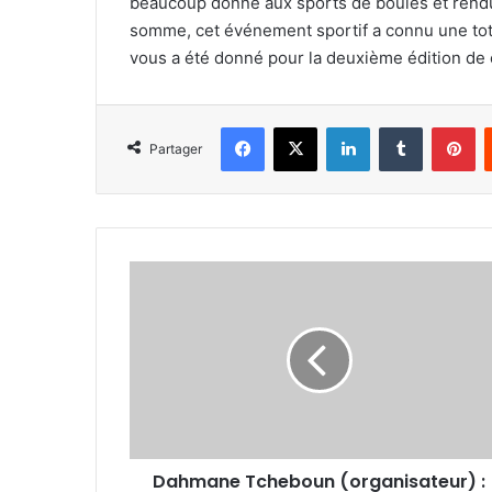
beaucoup donné aux sports de boules et rendu 
somme, cet événement sportif a connu une total
vous a été donné pour la deuxième édition de 
Facebook
X
Linkedin
Tumblr
Pi
Partager
Dahmane
Tcheboun
(organisateur)
:
Dahmane Tcheboun (organisateur) :