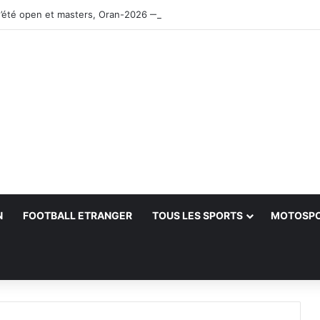
’été open et masters, Oran-2026 — Le CRB s’adjuge le titre
N
FOOTBALL ETRANGER
TOUS LES SPORTS
MOTOSP
her