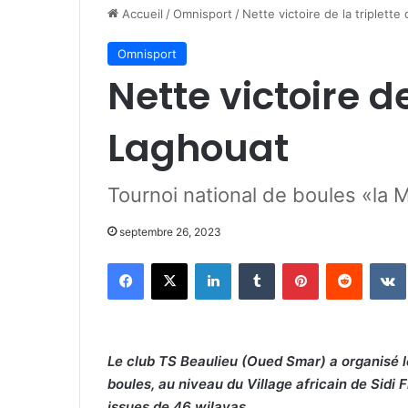
Accueil
/
Omnisport
/
Nette victoire de la triplett
Omnisport
Nette victoire de
Laghouat
Tournoi national de boules «la Ma
septembre 26, 2023
Facebook
X
Linkedin
Tumblr
Pinterest
Reddit
Le club TS Beaulieu (Oued Smar) a organisé l
boules, au niveau du Village africain de Sidi F
issues de 46 wilayas.