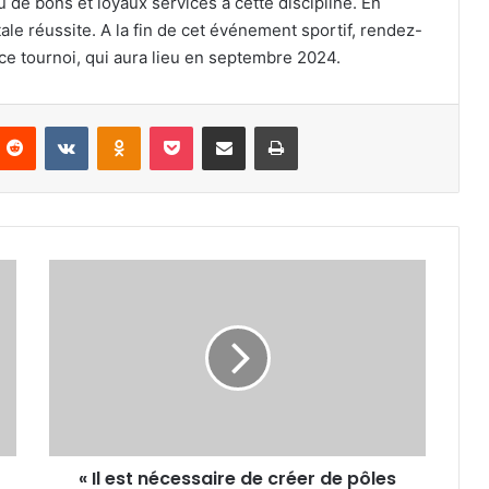
de bons et loyaux services à cette discipline. En
e réussite. A la fin de cet événement sportif, rendez-
ce tournoi, qui aura lieu en septembre 2024.
nterest
Reddit
VKontakte
Odnoklassniki
Pocket
Partager par email
Imprimer
«
Il
est
nécessaire
de
créer
de
pôles
sportifs
« Il est nécessaire de créer de pôles
et