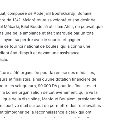
ouat, composée de Abdeljalil Boufakhardji, Sofiane
ore de 13/2. Malgré toute sa volonté et son désir de
lel Mébarki, Bilel Boudelaâ et Islam Ahfir, ne pouvait que
ans une belle ambiance et était marquée par un total
ts ayant su perdre avec le sourire et gagner
ue ce tournoi national de boules, qui a connu une
llent état d’esprit et devant une assistance
acle.
lôture a été organisée pour la remise des médailles,
rs et finalistes, ainsi qu’une dotation financière de
ur les vainqueurs, 90.000 DA pour les finalistes et
 la bonne organisation de cet événement, qui a vu la
Ligue de la discipline, Mahfoud Boualem, président de
on sportive était surtout de permettre des retrouvailles
 et témoigner de la reconnaissance à ceux qui ont