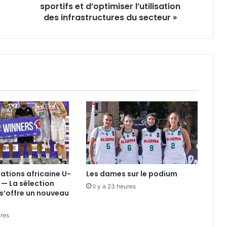
d’optimiser
sportifs et d’optimiser l’utilisation
l’utilisation
des infrastructures du secteur »
des
infrastructures
du
secteur
»
nations africaine U-
Les dames sur le podium
 — La sélection
il y a 23 heures
s’offre un nouveau
ures