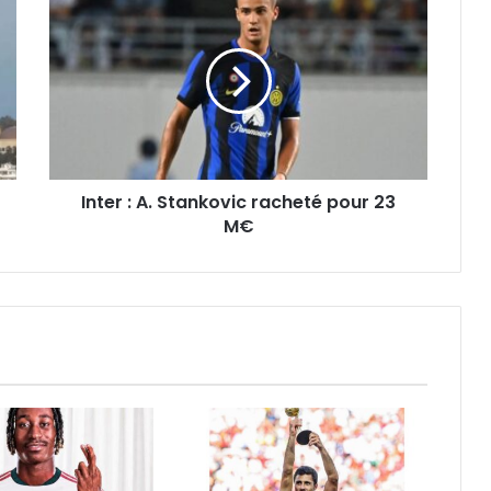
:
A.
Stankovic
racheté
pour
23
M€
Inter : A. Stankovic racheté pour 23
M€