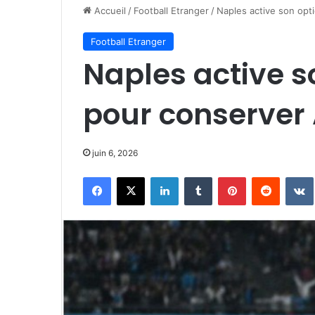
Accueil
/
Football Etranger
/
Naples active son opt
Football Etranger
Naples active s
pour conserver 
juin 6, 2026
Facebook
X
Linkedin
Tumblr
Pinterest
Reddit