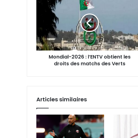
2026 :
l’ENTV
obtient
les
droits
des
matchs
des
Mondial-2026 : l’ENTV obtient les
Verts
droits des matchs des Verts
Articles similaires