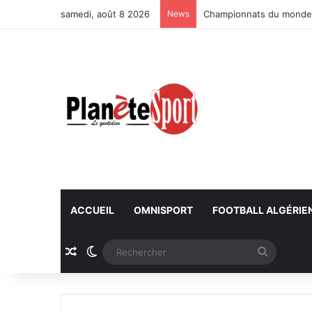
samedi, août 8 2026
News
Championnats du monde U
ACCUEIL
OMNISPORT
FOOTBALL ALGÉRIE
Article Aléatoire
Switch skin
Recherc