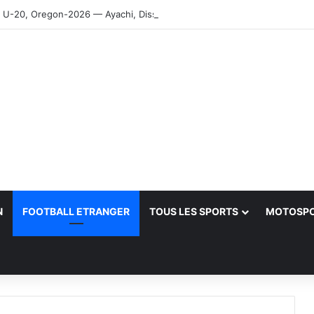
-20, Oregon-2026 — Ayachi, Dissa, Touahria et Ghezali en finale
N
FOOTBALL ETRANGER
TOUS LES SPORTS
MOTOSP
her