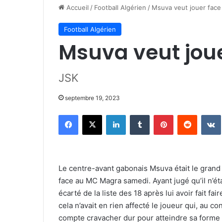
Accueil
/
Football Algérien
/
Msuva veut jouer face
Football Algérien
Msuva veut jou
JSK
septembre 19, 2023
Facebook
X
Linkedin
Tumblr
Pinterest
Reddit
Le centre-avant gabonais Msuva était le gran
face au MC Magra samedi. Ayant jugé qu’il n’éta
écarté de la liste des 18 après lui avoir fait fa
cela n’avait en rien affecté le joueur qui, au 
compte cravacher dur pour atteindre sa forme o