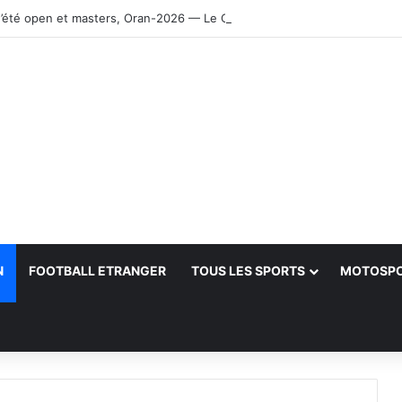
’été open et masters, Oran-2026 — Le CRB s’adjuge le titre
N
FOOTBALL ETRANGER
TOUS LES SPORTS
MOTOSP
her