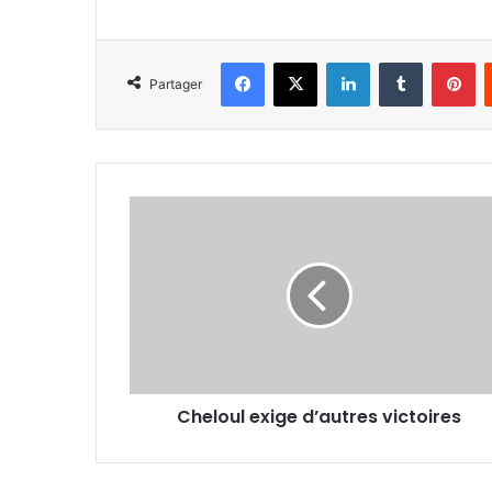
Facebook
X
Linkedin
Tumblr
Pi
Partager
Cheloul
exige
d’autres
victoires
Cheloul exige d’autres victoires