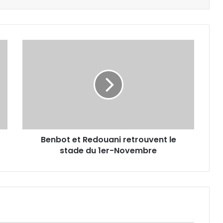
Benbot
et
Redouani
retrouvent
le
stade
du
1er-
Novembre
Benbot et Redouani retrouvent le
stade du 1er-Novembre