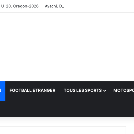
-20, Oregon-2026 — Ayachi, Dissa, Touahria et Ghezali en finale
N
FOOTBALL ETRANGER
TOUS LES SPORTS
MOTOSP
her