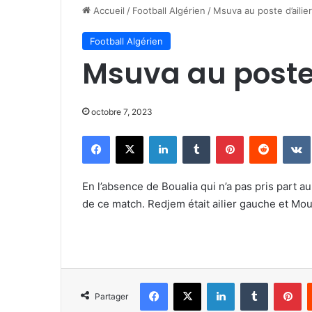
Accueil
/
Football Algérien
/
Msuva au poste d’ailier
Football Algérien
Msuva au poste d
octobre 7, 2023
Facebook
X
Linkedin
Tumblr
Pinterest
Reddit
En l’absence de Boualia qui n’a pas pris part au 
de ce match. Redjem était ailier gauche et Mou
Facebook
X
Linkedin
Tumblr
Pi
Partager