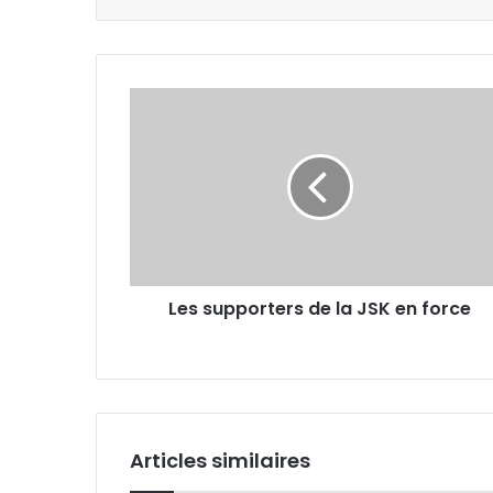
Les
supporters
de
la
JSK
en
force
Les supporters de la JSK en force
Articles similaires