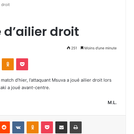
 droit
’ailier droit
251
Moins d’une minute
VKontakte
Odnoklassniki
Pocket
match d’hier, l’attaquant Msuva a joué ailier droit lors
aki a joué avant-centre.
M.L.
nterest
Reddit
VKontakte
Odnoklassniki
Pocket
Partager par email
Imprimer