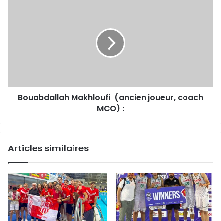
Bouabdallah
Makhloufi
(ancien
joueur,
coach
MCO)
:
Bouabdallah Makhloufi (ancien joueur, coach
MCO) :
Articles similaires