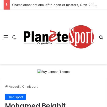
Championnat national d’été open et masters, Oran-2026 — Le CRB s’adjuge le titre
Menu
Switch skin
R
Accueil
/
Omnisport
Omnisport
Mohamed Belghit