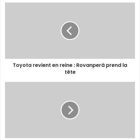
Toyota
revient
en
reine
:
Rovanperä
prend
la
tête
Toyota revient en reine : Rovanperä prend la
tête
Bouali,
Kenan
et
Mokhtari
suivis
de
près