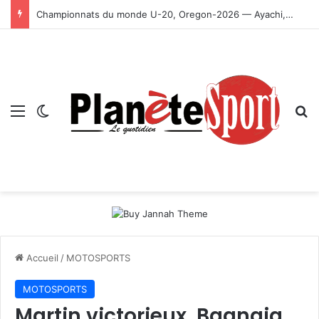
Championnats du monde U-20, Oregon-2026 — Ayachi, Dissa, Touahria et Ghezali en finale
Menu
Switch skin
R
Accueil
/
MOTOSPORTS
MOTOSPORTS
Martin victorieux, Bagnaia