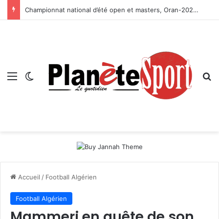
Championnat national d’été open et masters, Oran-2026 — Le CRB s’adjuge le titre
Menu
Switch skin
R
Accueil
/
Football Algérien
Football Algérien
Mammeri en quête de son