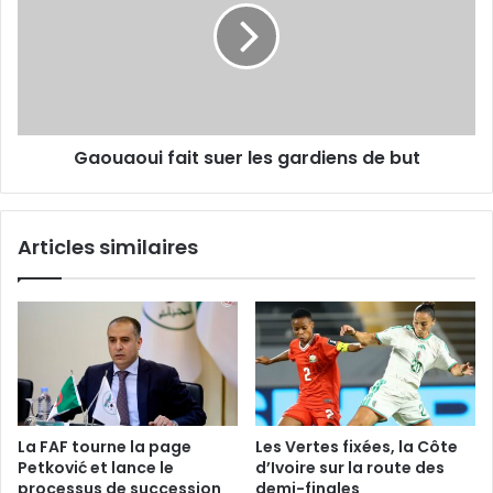
les
gardiens
de
but
Gaouaoui fait suer les gardiens de but
Articles similaires
La FAF tourne la page
Les Vertes fixées, la Côte
Petković et lance le
d’Ivoire sur la route des
processus de succession
demi-finales