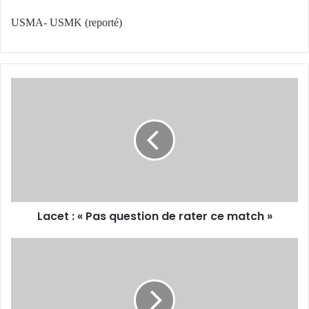
USMA- USMK (reporté)
Lacet
:
« Pas
question
de
rater
ce
match »
Lacet : « Pas question de rater ce match »
Benchehida
au
sifflet