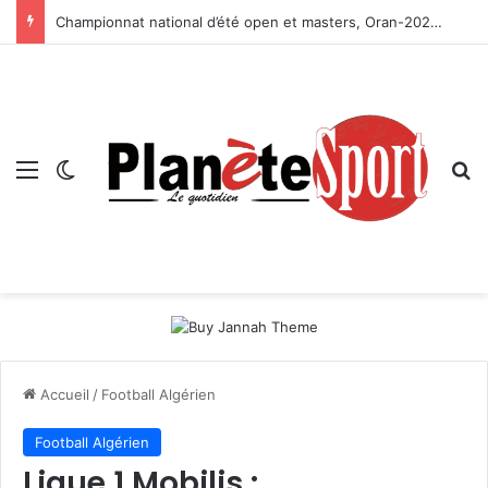
Championnat national d’été open et masters, Oran-2026 — Le CRB s’adjuge le titre
Menu
Switch skin
R
Accueil
/
Football Algérien
Football Algérien
Ligue 1 Mobilis :