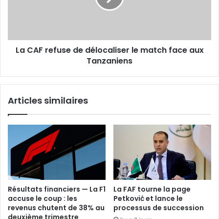
le
match
face
aux
La CAF refuse de délocaliser le match face aux
Tanzaniens
Tanzaniens
Articles similaires
Résultats financiers — La F1
La FAF tourne la page
accuse le coup : les
Petković et lance le
revenus chutent de 38% au
processus de succession
deuxième trimestre