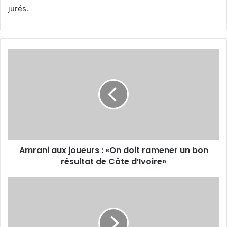
jurés.
Amrani
aux
joueurs
:
«On
doit
ramener
un
bon
Amrani aux joueurs : «On doit ramener un bon
résultat
de
résultat de Côte d’Ivoire»
Côte
d’Ivoire»
La
CAF
refuse
de
délocaliser