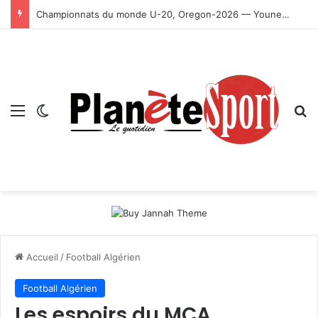
Championnats du monde U-20, Oregon-2026 — Younes Ayachi décroche la médaille d’or
Menu
Switch skin
R
Accueil
/
Football Algérien
Football Algérien
Les espoirs du MCA