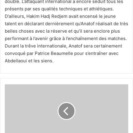
doublé. L’attaquant international a encore séduit tous les
présents par ses qualités techniques et athlétiques.
D’ailleurs, Hakim Hadj Redjem avait encensé le jeune
talent en déclarant dernièrement qu’Anatof réalisait de très
belles choses avec la réserve et qu’il sera enclore plus
performant à l’avenir grâce à l’enchaînement des matches.
Durant la trêve internationale, Anatof sera certainement
convoqué par Patrice Beaumelle pour s’entraîner avec
Abdellaoui et les siens.
Tahar
:
«Je
dédie
notre
belle
victoire
à