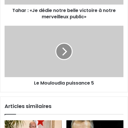
notre
Tahar : «Je dédie notre belle victoire à notre
merveilleux
public»
merveilleux public»
Le
Mouloudia
puissance
5
Le Mouloudia puissance 5
Articles similaires