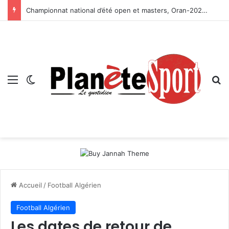
Championnat national d’été open et masters, Oran-2026 — Le CRB s’adjuge le titre
Menu
Switch skin
R
Accueil
/
Football Algérien
Football Algérien
Les dates de retour de