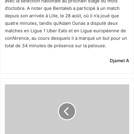
avec la sélection nationale au prochain stage du mois
d’octobre. A noter que Bentaleb a participé à un match
depuis son arrivée à Lille, le 28 août, où il n’a joué que
quatre minutes, tandis qu’Adam Ounas a disputé deux
matches en Ligue 1 Uber Eats et en Ligue européenne de
conférence, au cours desquels il a marqué un but pour un
total de 34 minutes de présence sur la pelouse.
Djamel A
Les
Canaris
ont
commencé
à
préparer
de
l'USMK