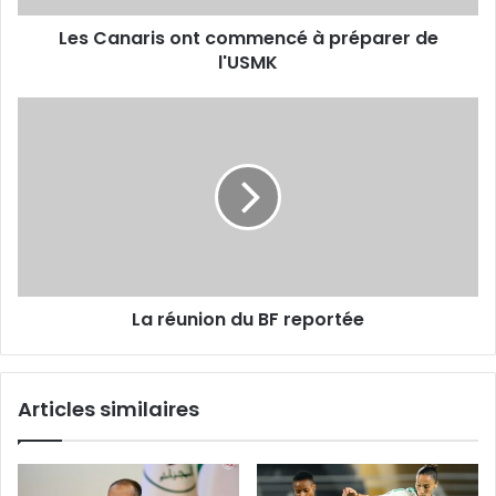
Les Canaris ont commencé à préparer de
l'USMK
La
réunion
du
BF
reportée
La réunion du BF reportée
Articles similaires