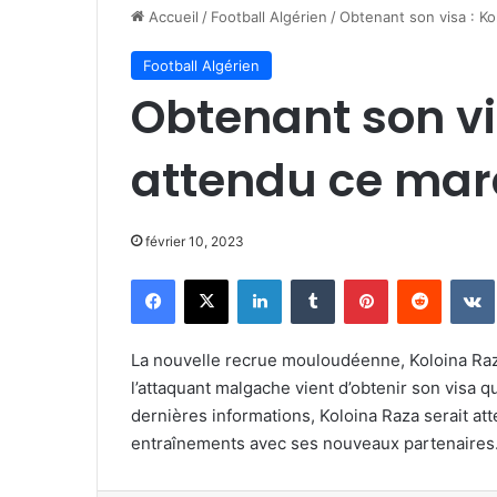
Accueil
/
Football Algérien
/
Obtenant son visa : Ko
Football Algérien
Obtenant son vi
attendu ce mard
février 10, 2023
Facebook
X
Linkedin
Tumblr
Pinterest
Reddit
La nouvelle recrue mouloudéenne, Koloina Raz
l’attaquant malgache vient d’obtenir son visa q
dernières informations, Koloina Raza serait at
entraînements avec ses nouveaux partenaires