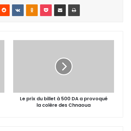
nterest
Reddit
VKontakte
Odnoklassniki
Pocket
Partager par email
Imprimer
Le
prix
du
billet
à
500
DA
a
provoqué
Le prix du billet à 500 DA a provoqué
la
colère
la colère des Chnaoua
des
Chnaoua