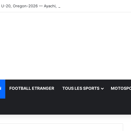
-20, Oregon-2026 — Ayachi, Dissa, Touahria et Ghezali en finale
N
FOOTBALL ETRANGER
TOUS LES SPORTS
MOTOSP
her