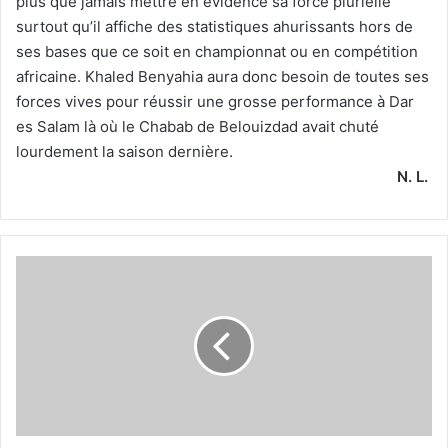
plus que jamais mettre en évidence sa force plurielle
surtout qu’il affiche des statistiques ahurissants hors de
ses bases que ce soit en championnat ou en compétition
africaine. Khaled Benyahia aura donc besoin de toutes ses
forces vives pour réussir une grosse performance à Dar
es Salam là où le Chabab de Belouizdad avait chuté
lourdement la saison dernière.
N. L.
Ramdane
sous
le
feu
des
critiques