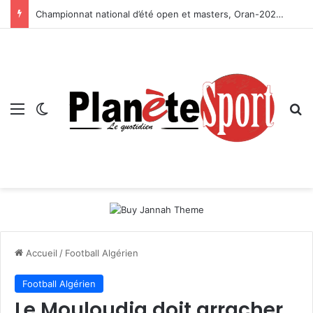
Championnat national d’été open et masters, Oran-2026 — Le CRB s’adjuge le titre
Menu
Switch skin
R
Accueil
/
Football Algérien
Football Algérien
Le Mouloudia doit arracher