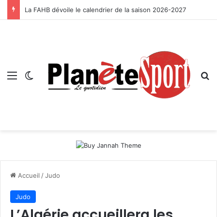
La FAHB dévoile le calendrier de la saison 2026-2027
Menu
Switch skin
R
Accueil
/
Judo
Judo
L’Algérie accueillera les