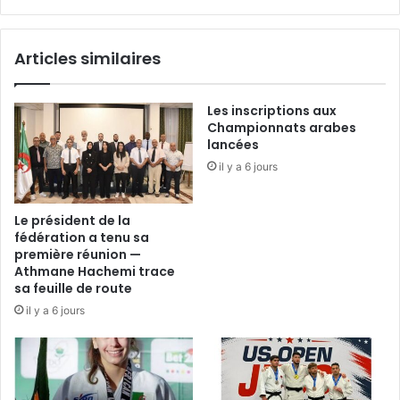
»
Articles similaires
Les inscriptions aux
Championnats arabes
lancées
il y a 6 jours
Le président de la
fédération a tenu sa
première réunion —
Athmane Hachemi trace
sa feuille de route
il y a 6 jours