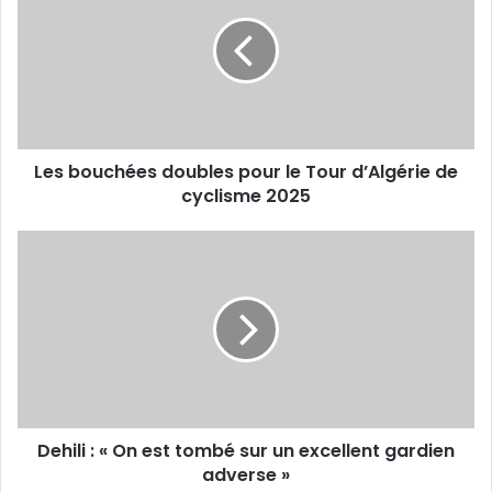
doubles
pour
le
Tour
d’Algérie
de
cyclisme
Les bouchées doubles pour le Tour d’Algérie de
2025
cyclisme 2025
Dehili
:
«
On
est
tombé
sur
un
excellent
Dehili : « On est tombé sur un excellent gardien
gardien
adverse
adverse »