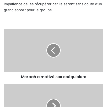
impatience de les récupérer car ils seront sans doute d’un
grand apport pour le groupe.
Merbah
a
motivé
ses
coéquipiers
Merbah a motivé ses coéquipiers
Boualia
forfait
à
la
dernière