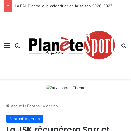
La FAHB dévoile le calendrier de la saison 2026-2027
Menu
Switch skin
R
Accueil
/
Football Algérien
Football Algérien
La JSK récupérera Sarr et