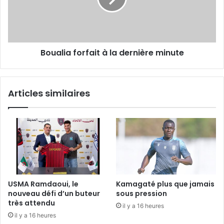
minute
Boualia forfait à la dernière minute
Articles similaires
USMA Ramdaoui, le
Kamagaté plus que jamais
nouveau défi d’un buteur
sous pression
très attendu
il y a 16 heures
il y a 16 heures