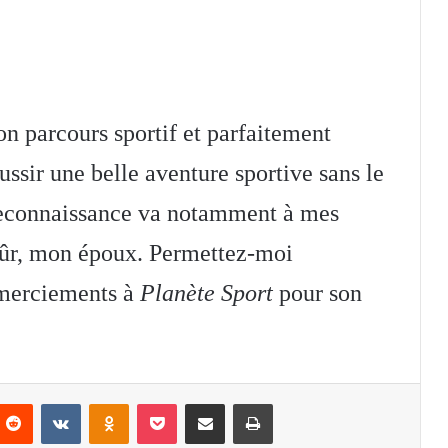
on parcours sportif et parfaitement
ussir une belle aventure sportive sans le
 reconnaissance va notamment à mes
 sûr, mon époux. Permettez-moi
emerciements à
Planète Sport
pour son
nterest
Reddit
VKontakte
Odnoklassniki
Pocket
Partager par email
Imprimer