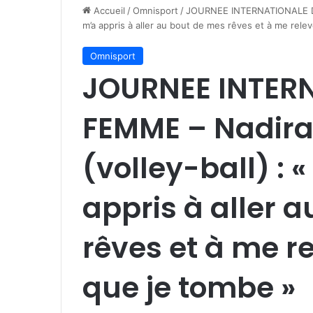
Accueil
/
Omnisport
/
JOURNEE INTERNATIONALE DE 
m’a appris à aller au bout de mes rêves et à me rele
Omnisport
JOURNEE INTERN
FEMME – Nadira
(volley-ball) : 
appris à aller 
rêves et à me r
que je tombe »