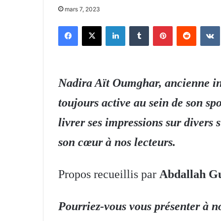
mars 7, 2023
Facebook
X
Linkedin
Tumblr
Pinterest
Reddit
Nadira Aït Oumghar, ancienne int
toujours active au sein de son sp
livrer ses impressions sur divers s
son cœur à nos lecteurs.
Propos recueillis par
Abdallah G
Pourriez-vous vous présenter à nos