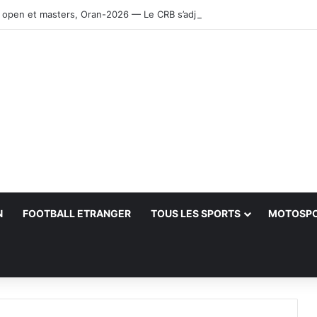
 open et masters, Oran-2026 — Le CRB s’adjuge le titre
N
FOOTBALL ETRANGER
TOUS LES SPORTS
MOTOSP
her