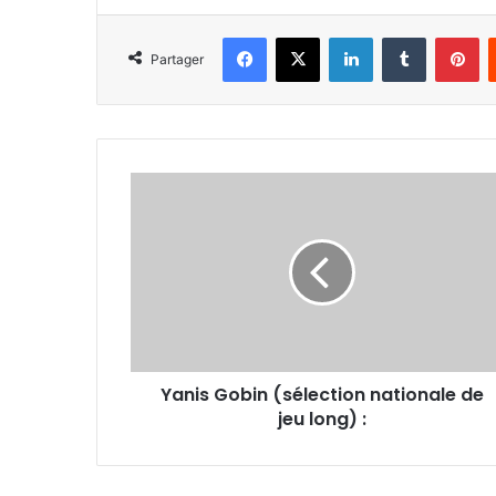
Facebook
X
Linkedin
Tumblr
Pi
Partager
Yanis
Gobin
(sélection
nationale
de
jeu
long)
:
Yanis Gobin (sélection nationale de
jeu long) :