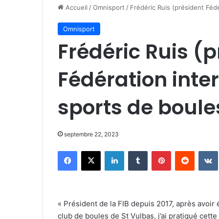
Accueil
/
Omnisport
/
Frédéric Ruis (président Fédé
Omnisport
Frédéric Ruis (
Fédération inte
sports de boules
septembre 22, 2023
Facebook
X
Linkedin
Tumblr
Pinterest
Reddit
« Président de la FIB depuis 2017, après avoir
club de boules de St Vulbas, j’ai pratiqué cette