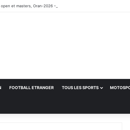
 open et masters, Oran-2026 — Le CRB s’adjuge le titre
N
FOOTBALL ETRANGER
TOUS LES SPORTS
MOTOSP
her