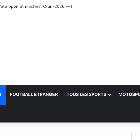
’été open et masters, Oran-2026 — Le CRB s’adjuge le titre
N
FOOTBALL ETRANGER
TOUS LES SPORTS
MOTOSP
her