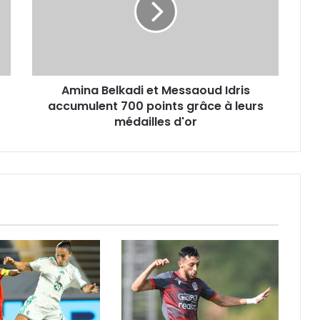
Idris
accumulent
700
points
grâce
Amina Belkadi et Messaoud Idris
à
leurs
accumulent 700 points grâce à leurs
médailles
médailles d'or
d'or