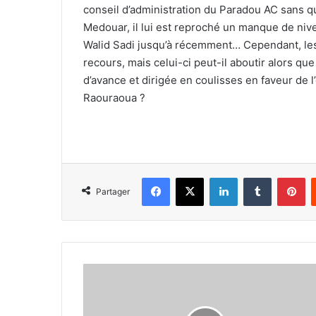
conseil d’administration du Paradou AC sans 
Medouar, il lui est reproché un manque de niv
Walid Sadi jusqu’à récemment… Cependant, les 
recours, mais celui-ci peut-il aboutir alors que
d’avance et dirigée en coulisses en faveur de 
Raouraoua ?
Facebook
X
Linkedin
Tumblr
Pi
Partager
Besiktas
appréhende
l'absence
de