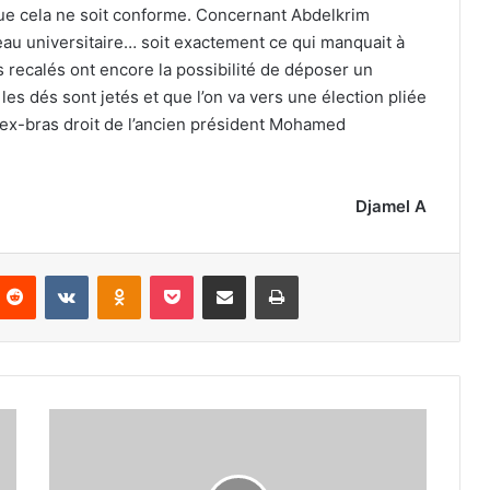
que cela ne soit conforme. Concernant Abdelkrim
eau universitaire… soit exactement ce qui manquait à
recalés ont encore la possibilité de déposer un
 les dés sont jetés et que l’on va vers une élection pliée
l’ex-bras droit de l’ancien président Mohamed
Djamel A
nterest
Reddit
VKontakte
Odnoklassniki
Pocket
Partager par email
Imprimer
Amina
Belkadi
et
Messaoud