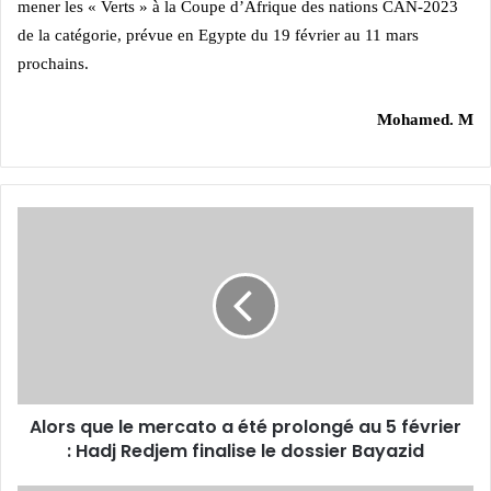
mener les « Verts » à la Coupe d’Afrique des nations CAN-2023
de la catégorie, prévue en Egypte du 19 février au 11 mars
prochains.
Mohamed. M
Alors
que
le
mercato
a
été
prolongé
au
5
Alors que le mercato a été prolongé au 5 février
février
:
: Hadj Redjem finalise le dossier Bayazid
Hadj