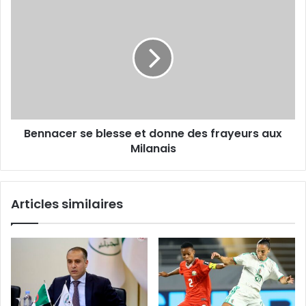
Redjem
Bennacer
finalise
se
le
blesse
dossier
et
Bayazid
donne
des
frayeurs
aux
Milanais
Bennacer se blesse et donne des frayeurs aux
Milanais
Articles similaires