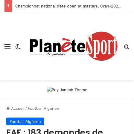
Championnat national d’été open et masters, Oran-2026 — Le CRB s’adjuge le titre
Menu
Switch skin
R
Accueil
/
Football Algérien
Football Algérien
FAF : 183 demandes de