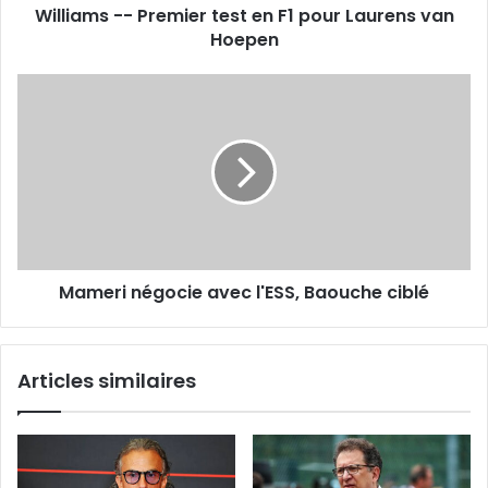
Williams -- Premier test en F1 pour Laurens van
van
Hoepen
Hoepen
Mameri
négocie
avec
l'ESS,
Baouche
ciblé
Mameri négocie avec l'ESS, Baouche ciblé
Articles similaires