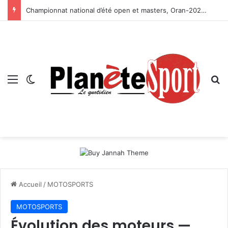
Championnat national d’été open et masters, Oran-2026 — Le CRB s’adjuge le titre
Menu
Switch skin
R
Accueil
/
MOTOSPORTS
MOTOSPORTS
Évolution des moteurs —