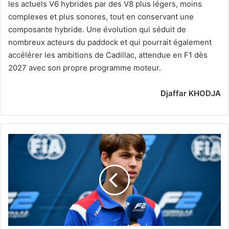
les actuels V6 hybrides par des V8 plus légers, moins
complexes et plus sonores, tout en conservant une
composante hybride. Une évolution qui séduit de
nombreux acteurs du paddock et qui pourrait également
accélérer les ambitions de Cadillac, attendue en F1 dès
2027 avec son propre programme moteur.
Djaffar KHODJA
Williams
-
-
Premier
test
en
F1
pour
Laurens