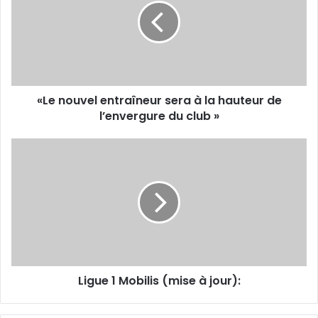
sera
à
la
hauteur
de
l’envergure
«Le nouvel entraîneur sera à la hauteur de
du
club
l’envergure du club »
»
Ligue
1
Mobilis
(mise
à
jour):
Ligue 1 Mobilis (mise à jour):