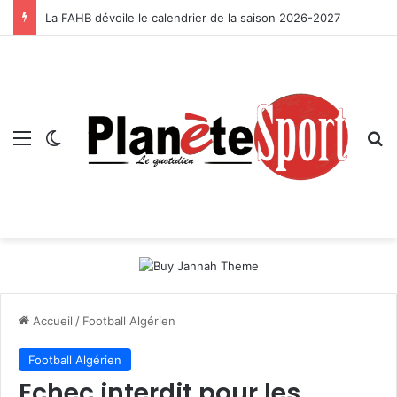
La FAHB dévoile le calendrier de la saison 2026-2027
Menu
Switch skin
R
Accueil
/
Football Algérien
Football Algérien
Echec interdit pour les