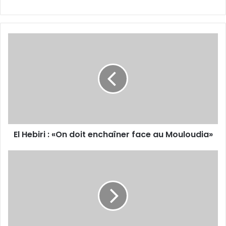
El
Hebiri :
«On
doit
enchaîner
face
au
Mouloudia»
El Hebiri : «On doit enchaîner face au Mouloudia»
Quarts
de
finale
de
la
Coupe
d'Algérie