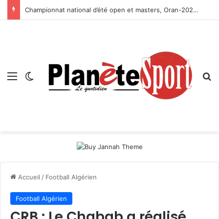
Championnat national d’été open et masters, Oran-2026 — Le CRB s’adjuge le titre
Menu
Switch skin
R
Accueil
/
Football Algérien
Football Algérien
CRB : Le Chabab a réalisé