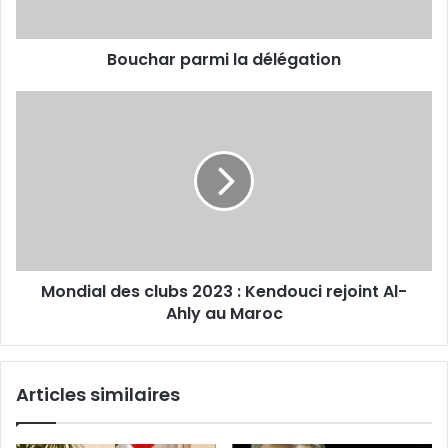
Bouchar parmi la délégation
Mondial
des
clubs
2023
:
Kendouci
rejoint
Al-
Ahly
Mondial des clubs 2023 : Kendouci rejoint Al-
au
Maroc
Ahly au Maroc
Articles similaires