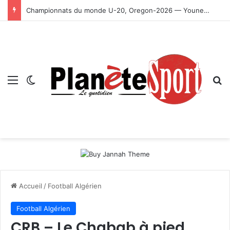
Championnats du monde U-20, Oregon-2026 — Younes Ayachi décroche la médaille d’or
Menu
Switch skin
R
Accueil
/
Football Algérien
Football Algérien
CRB – Le Chabab à pied