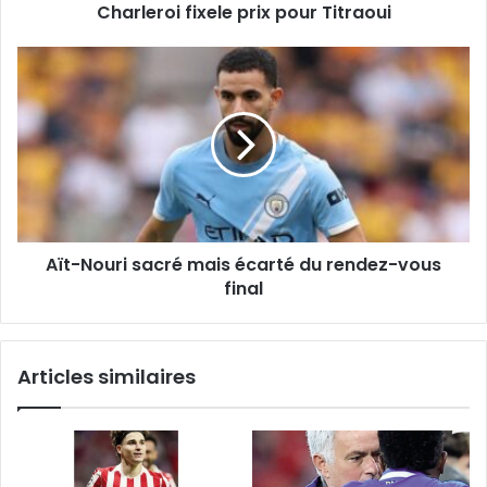
Charleroi fixele prix pour Titraoui
Aït-
Nouri
sacré
mais
écarté
du
rendez-
vous
final
Aït-Nouri sacré mais écarté du rendez-vous
final
Articles similaires