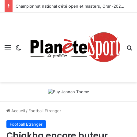
Championnat national d’été open et masters, Oran-2026 — Le CRB s’adjuge le titre
Menu
Switch skin
R
Accueil
/
Football Etranger
Football Etranger
Chiakha encore buteur