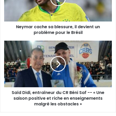
devient
un
problème
pour
Neymar cache sa blessure, il devient un
le
Brésil
problème pour le Brésil
Saïd
Didi,
entraîneur
du
CR
Béni
Saf
-
-
Saïd Didi, entraîneur du CR Béni Saf -- « Une
«
Une
saison positive et riche en enseignements
saison
malgré les obstacles »
positive
et