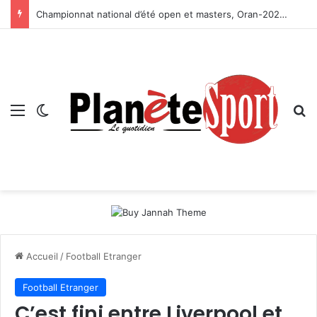
Championnat national d’été open et masters, Oran-2026 — Le CRB s’adjuge le titre
Menu
Switch skin
R
Accueil
/
Football Etranger
Football Etranger
C’est fini entre Liverpool et