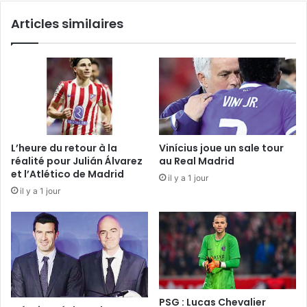
riche
Articles similaires
en
enseignements
malgré
les
obstacles
»
L’heure du retour à la
Vinícius joue un sale tour
réalité pour Julián Álvarez
au Real Madrid
et l’Atlético de Madrid
il y a 1 jour
il y a 1 jour
PSG : Lucas Chevalier