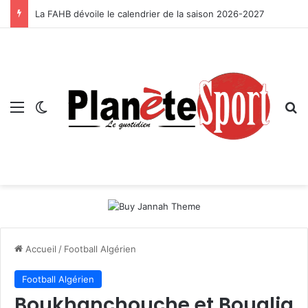
La FAHB dévoile le calendrier de la saison 2026-2027
Menu
Switch skin
R
Accueil
/
Football Algérien
Football Algérien
Boukhanchouche et Boualia