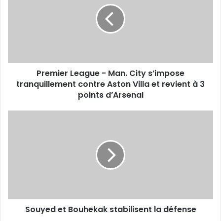
Man.
City
s’impose
tranquillement
contre
Aston
Premier League - Man. City s’impose
Villa
et
tranquillement contre Aston Villa et revient à 3
revient
points d’Arsenal
à
3
Souyed
points
et
d’Arsenal
Bouhekak
stabilisent
la
défense
Souyed et Bouhekak stabilisent la défense