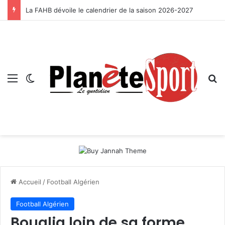
La FAHB dévoile le calendrier de la saison 2026-2027
Menu
Switch skin
R
Accueil
/
Football Algérien
Football Algérien
Boualia loin de sa forme