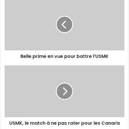
Belle
prime
en
vue
pour
battre
l’USMK
Belle prime en vue pour battre l’USMK
USMK,
le
match
à
ne
pas
rater
pour
les
USMK, le match à ne pas rater pour les Canaris
Canaris