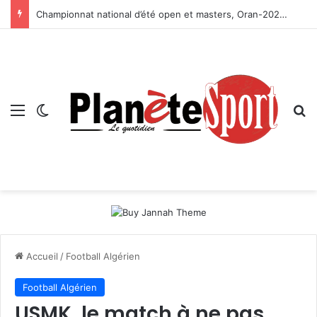
Championnat national d’été open et masters, Oran-2026 — Le CRB s’adjuge le titre
Menu
Switch skin
R
Accueil
/
Football Algérien
Football Algérien
USMK, le match à ne pas