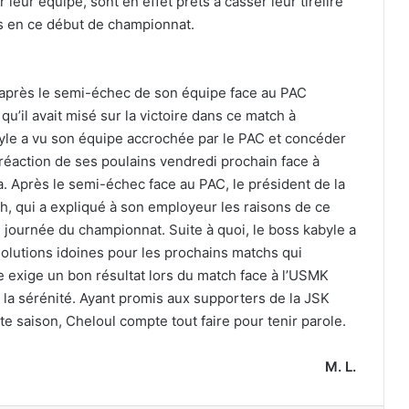
leur équipe, sont en effet prêts à casser leur tirelire
ats en ce début de championnat.
 après le semi-échec de son équipe face au PAC
u’il avait misé sur la victoire dans ce match à
byle a vu son équipe accrochée par le PAC et concéder
e réaction de ses poulains vendredi prochain face à
Après le semi-échec face au PAC, le président de la
, qui a expliqué à son employeur les raisons de ce
 journée du championnat. Suite à quoi, le boss kabyle a
solutions idoines pour les prochains matchs qui
e exige un bon résultat lors du match face à l’USMK
 la sérénité. Ayant promis aux supporters de la JSK
tte saison, Cheloul compte tout faire pour tenir parole.
M. L.