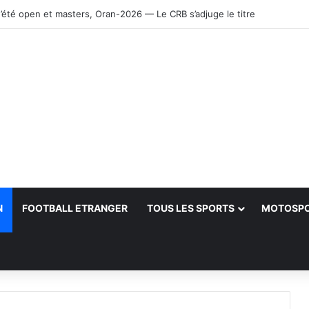
’été open et masters, Oran-2026 — Le CRB s’adjuge le titre
N
FOOTBALL ETRANGER
TOUS LES SPORTS
MOTOSP
her