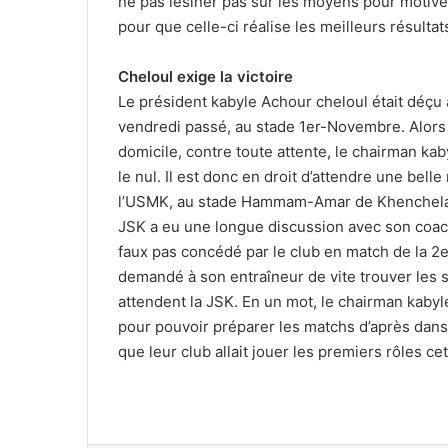
ne pas lésiner pas sur les moyens pour motiver 
pour que celle-ci réalise les meilleurs résult
Cheloul exige la victoire
Le président kabyle Achour cheloul était déçu
vendredi passé, au stade 1er-Novembre. Alors q
domicile, contre toute attente, le chairman ka
le nul. Il est donc en droit d’attendre une bell
l’USMK, au stade Hammam-Amar de Khenchela. 
JSK a eu une longue discussion avec son coach
faux pas concédé par le club en match de la 2e
demandé à son entraîneur de vite trouver les 
attendent la JSK. En un mot, le chairman kabyl
pour pouvoir préparer les matchs d’après dans
que leur club allait jouer les premiers rôles ce