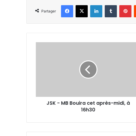
Facebook
X
Linkedin
Tumblr
Pi
Partager
JSK
-
MB
Bouira
cet
après-
midi,
à
16h30
JSK - MB Bouira cet après-midi, à
16h30