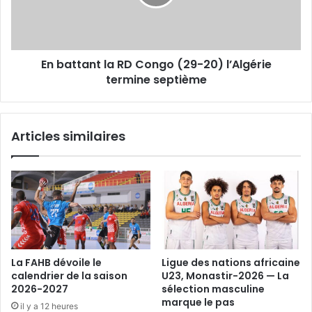
(29-
20)
l’Algérie
termine
En battant la RD Congo (29-20) l’Algérie
septième
termine septième
Articles similaires
La FAHB dévoile le
Ligue des nations africaine
calendrier de la saison
U23, Monastir-2026 — La
2026-2027
sélection masculine
marque le pas
il y a 12 heures