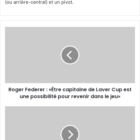
(ou arrière-central) et un pivot.
Roger
Federer
:
«Être
capitaine
de
Laver
Cup
est
Roger Federer : «Être capitaine de Laver Cup est
une
possibilité
une possibilité pour revenir dans le jeu»
pour
revenir
En
dans
battant
le
la
jeu»
RD
Congo