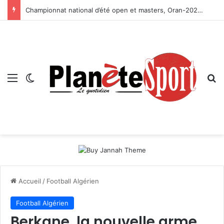
Championnat national d’été open et masters, Oran-2026 — Le CRB s’adjuge le titre
Menu
Switch skin
R
Accueil
/
Football Algérien
Football Algérien
Berkane, la nouvelle arme