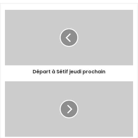
Départ
à
Sétif
jeudi
prochain
Départ à Sétif jeudi prochain
Dernière
ligne
droite
avant
l'ESS