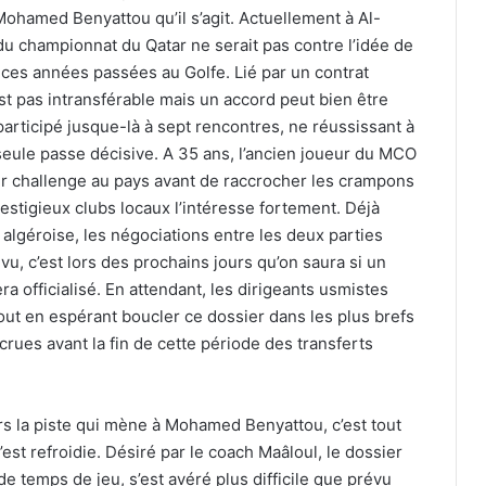
ohamed Benyattou qu’il s’agit. Actuellement à Al-
 du championnat du Qatar ne serait pas contre l’idée de
 ces années passées au Golfe. Lié par un contrat
st pas intransférable mais un accord peut bien être
articipé jusque-là à sept rencontres, ne réussissant à
seule passe décisive. A 35 ans, l’ancien joueur du MCO
er challenge au pays avant de raccrocher les crampons
prestigieux clubs locaux l’intéresse fortement. Déjà
algéroise, les négociations entre les deux parties
u, c’est lors des prochains jours qu’on saura si un
era officialisé. En attendant, les dirigeants usmistes
tout en espérant boucler ce dossier dans les plus brefs
crues avant la fin de cette période des transferts
rs la piste qui mène à Mohamed Benyattou, c’est tout
st refroidie. Désiré par le coach Maâloul, le dossier
de temps de jeu, s’est avéré plus difficile que prévu