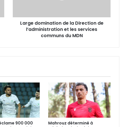
l’administration
et
les
Large domination de la Direction de
services
communs
l’administration et les services
du
communs du MDN
MDN
réclame 900 000
Mahrouz déterminé à