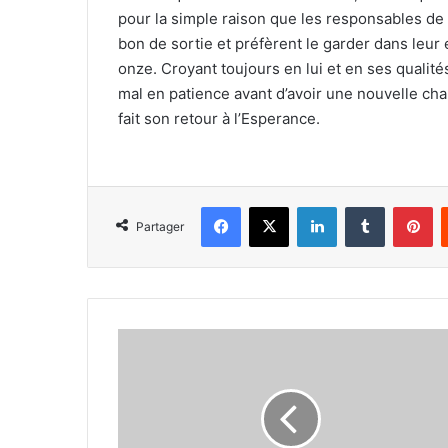
pour la simple raison que les responsables de 
bon de sortie et préfèrent le garder dans leur 
onze. Croyant toujours en lui et en ses qualit
mal en patience avant d’avoir une nouvelle chan
fait son retour à l’Esperance.
Facebook
X
Linkedin
Tumblr
Pi
Partager
Encore
une
défaite
pour
le
Sep