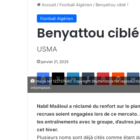
Accueil
/
Football Algérien
/
Benyattou ciblé !
Football Algérien
Benyattou ciblé
USMA
janvier 21, 2025
Facebook
X
Linkedin
Tumblr
Pinterest
Reddit
Image ref 122137440. Copyright Shutterstock No reproducti
information.
Nabil Maâloul a réclamé du renfort sur le pla
recrues soient engagées lors de ce mercato. 
les entraînements avec le groupe, d’autres jo
cet hiver.
Plusieurs noms sont déjà cités comme étant da