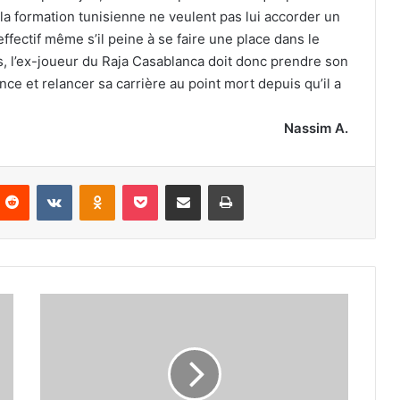
la formation tunisienne ne veulent pas lui accorder un
effectif même s’il peine à se faire une place dans le
és, l’ex-joueur du Raja Casablanca doit donc prendre son
ce et relancer sa carrière au point mort depuis qu’il a
Nassim A.
nterest
Reddit
VKontakte
Odnoklassniki
Pocket
Partager par email
Imprimer
Large
domination
de
la
Direction
de