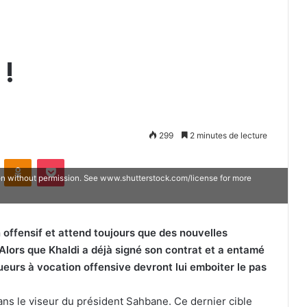
 !
299
2 minutes de lecture
VKontakte
Odnoklassniki
Pocket
on without permission. See www.shutterstock.com/license for more
n offensif et attend toujours que des nouvelles
Alors que Khaldi a déjà signé son contrat et a entamé
ueurs à vocation offensive devront lui emboiter le pas
ns le viseur du président Sahbane. Ce dernier cible