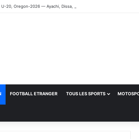
-20, Oregon-2026 — Ayachi, Dissa, Touahria et Ghezali en finale
N
FOOTBALL ETRANGER
TOUS LES SPORTS
MOTOSP
her