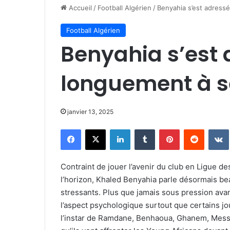
Accueil
/
Football Algérien
/
Benyahia s’est adress
Football Algérien
Benyahia s’est
longuement à s
janvier 13, 2025
Facebook
X
Linkedin
Tumblr
Pinterest
Reddit
Contraint de jouer l’avenir du club en Ligue de
l’horizon, Khaled Benyahia parle désormais be
stressants. Plus que jamais sous pression avant
l’aspect psychologique surtout que certains j
l’instar de Ramdane, Benhaoua, Ghanem, Messo