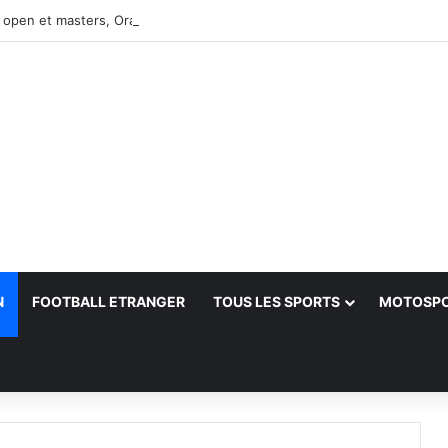
 open et masters, Oran-2026 — Le CRB s’adjuge le titre
N
FOOTBALL ETRANGER
TOUS LES SPORTS
MOTOSP
her