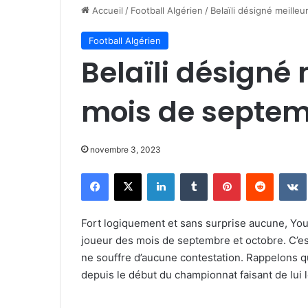
Accueil
/
Football Algérien
/
Belaïli désigné meill
Football Algérien
Belaïli désigné 
mois de septem
novembre 3, 2023
Facebook
X
Linkedin
Tumblr
Pinterest
Reddit
Fort logiquement et sans surprise aucune, Youc
joueur des mois de septembre et octobre. C’est
ne souffre d’aucune contestation. Rappelons qu
depuis le début du championnat faisant de lui l