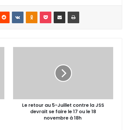
nterest
Reddit
VKontakte
Odnoklassniki
Pocket
Partager par email
Imprimer
Le
retour
au
5-
Juillet
contre
la
JSS
devrait
Le retour au 5-Juillet contre la JSS
se
faire
devrait se faire le 17 ou le 18
le
novembre à 18h
17 ou
le