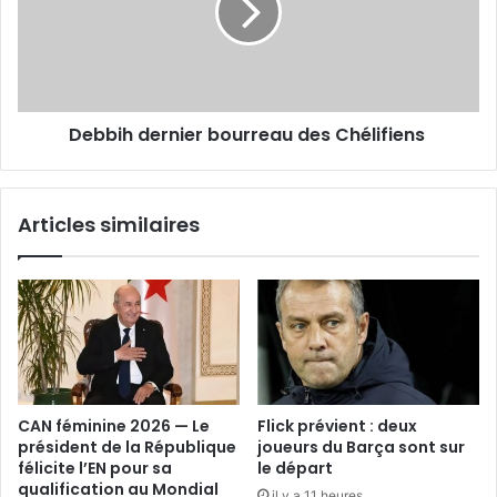
Chélifiens
Debbih dernier bourreau des Chélifiens
Articles similaires
CAN féminine 2026 — Le
Flick prévient : deux
président de la République
joueurs du Barça sont sur
félicite l’EN pour sa
le départ
qualification au Mondial
il y a 11 heures