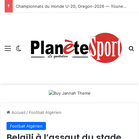
Championnats du monde U-20, Oregon-2026 — Younes Ayachi décroche la médaille d’or
Menu
Switch skin
R
Accueil
/
Football Algérien
Football Algérien
Belaïli à l’assaut du stade