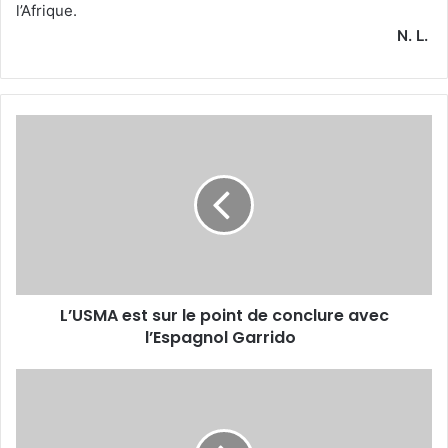
l’Afrique.
N. L.
L’USMA
est
sur
le
point
de
conclure
avec
l’Espagnol
L’USMA est sur le point de conclure avec
Garrido
l’Espagnol Garrido
Debbih
dernier
bourreau
des