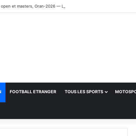
 open et masters, Oran-2026 — Le CRB s’adjuge le titre
N
FOOTBALL ETRANGER
TOUS LES SPORTS
MOTOSP
her