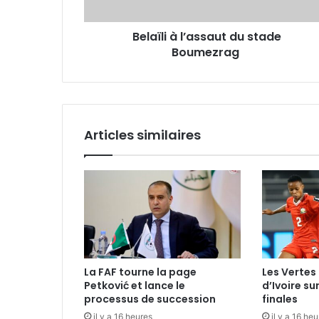
Belaïli à l’assaut du stade
Boumezrag
Articles similaires
La FAF tourne la page
Les Vertes 
Petković et lance le
d’Ivoire su
processus de succession
finales
il y a 16 heures
il y a 16 he