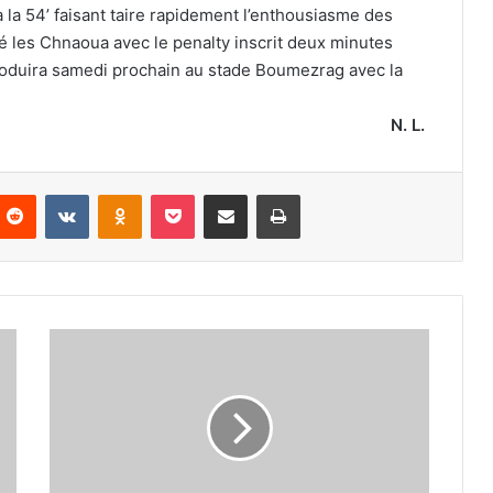
à la 54’ faisant taire rapidement l’enthousiasme des
ué les Chnaoua avec le penalty inscrit deux minutes
produira samedi prochain au stade Boumezrag avec la
N. L.
nterest
Reddit
VKontakte
Odnoklassniki
Pocket
Partager par email
Imprimer
Hadj
Redjem
présent
à
l’entraînement