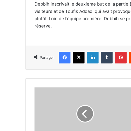
Debbih inscrivait le deuxième but de la partie 
visiteurs et de Toufik Addadi qui avait provoq
plutôt. Loin de l’équipe première, Debbih se 
réserve.
Facebook
X
Linkedin
Tumblr
Pi
Partager
Belaïli
à
l’assaut
du
stade
Boumezrag