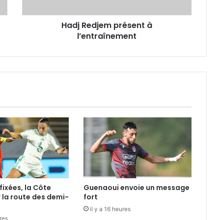
Hadj Redjem présent à
l’entraînement
fixées, la Côte
Guenaoui envoie un message
r la route des demi-
fort
il y a 16 heures
ures