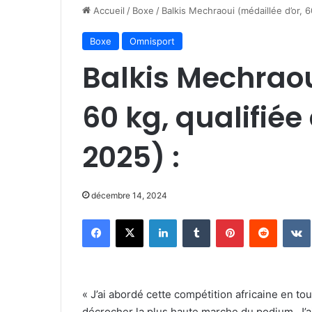
Accueil
/
Boxe
/
Balkis Mechraoui (médaillée d’or, 
Boxe
Omnisport
Balkis Mechraou
60 kg, qualifié
2025) :
décembre 14, 2024
Facebook
X
Linkedin
Tumblr
Pinterest
Reddit
« J’ai abordé cette compétition africaine en to
décrocher la plus haute marche du podium. J’a