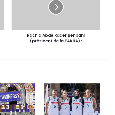
(président
de
la
FAKBA)
:
Rachid Abdelkader Benbahi
(président de la FAKBA) :