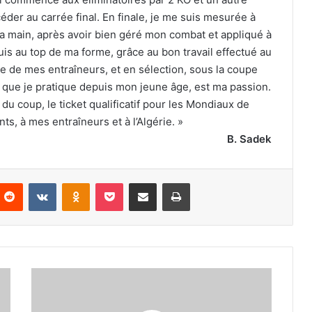
éder au carrée final. En finale, je me suis mesurée à
la main, après avoir bien géré mon combat et appliqué à
uis au top de ma forme, grâce au bon travail effectué au
e de mes entraîneurs, et en sélection, sous la coupe
t, que je pratique depuis mon jeune âge, est ma passion.
 du coup, le ticket qualificatif pour les Mondiaux de
s, à mes entraîneurs et à l’Algérie. »
B. Sadek
nterest
Reddit
VKontakte
Odnoklassniki
Pocket
Partager par email
Imprimer
Rachid
Abdelkader
Benbahi