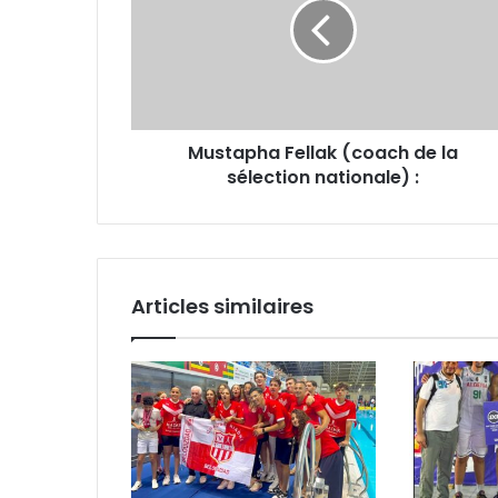
de
la
sélection
nationale)
:
Mustapha Fellak (coach de la
sélection nationale) :
Articles similaires