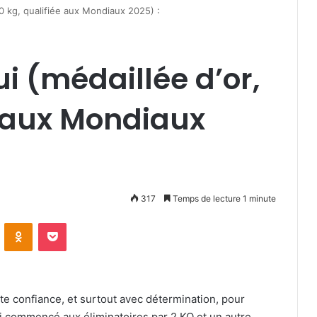
60 kg, qualifiée aux Mondiaux 2025) :
i (médaillée d’or,
e aux Mondiaux
317
Temps de lecture 1 minute
VKontakte
Odnoklassniki
Pocket
ute confiance, et surtout avec détermination, pour
i commencé aux éliminatoires par 2 KO et un autre