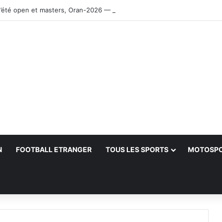
’été open et masters, Oran-2026 — Le CRB s’adjuge le titre
N
FOOTBALL ETRANGER
TOUS LES SPORTS
MOTOSP
her