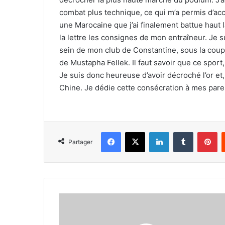
combat plus technique, ce qui m’a permis d’acc
une Marocaine que j’ai finalement battue haut 
la lettre les consignes de mon entraîneur. Je s
sein de mon club de Constantine, sous la coup
de Mustapha Fellek. Il faut savoir que ce spor
Je suis donc heureuse d’avoir décroché l’or et,
Chine. Je dédie cette consécration à mes parent
Facebook
X
Linkedin
Tumblr
Pi
Partager
Mustapha
Fellak
(coach