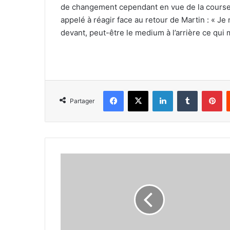
de changement cependant en vue de la course d
appelé à réagir face au retour de Martin : « Je
devant, peut-être le medium à l’arrière ce qui 
Facebook
X
Linkedin
Tumblr
Pi
Partager
Kaylia
Nemour,
une
Algérienne
aux
ambitions
olympiques