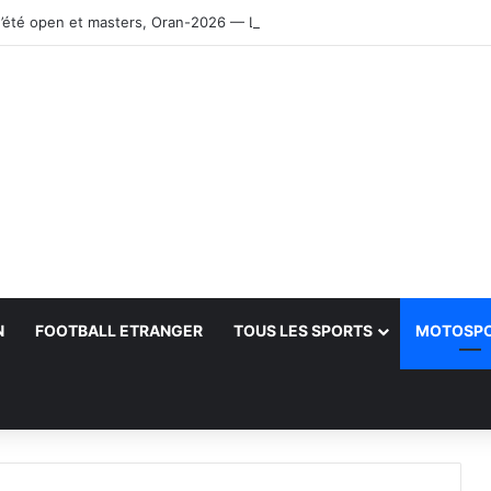
’été open et masters, Oran-2026 — Le CRB s’adjuge le titre
N
FOOTBALL ETRANGER
TOUS LES SPORTS
MOTOSP
her