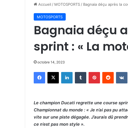
Accueil
/
MOTOSPORTS
/
Bagnaia déçu après la co
MOTOSPORTS
Bagnaia déçu a
sprint : « La mo
octobre 14, 2023
Facebook
X
Linkedin
Tumblr
Pinterest
Reddit
Le champion Ducati regrette une course sprint
Championnat du monde : « Je n’ai pas pu attaq
vite sur une piste dégagée. J’aurais dû prend
ce n’est pas mon style ».