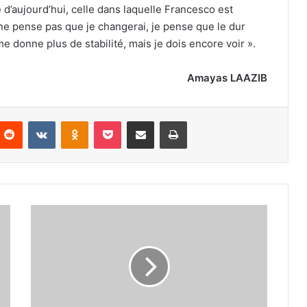
’aujourd’hui, celle dans laquelle Francesco est
 ne pense pas que je changerai, je pense que le dur
me donne plus de stabilité, mais je dois encore voir ».
Amayas LAAZIB
nterest
Reddit
VKontakte
Odnoklassniki
Pocket
Partager par email
Imprimer
Martín
gagne
et
prend
la
tête
du