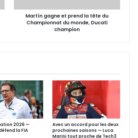
Championnat
du
Martín gagne et prend la tête du
monde,
Ducati
Championnat du monde, Ducati
champion
champion
ation 2026 —
Avec un accord pour les deux
éfend la FIA
prochaines saisons — Luca
Marini tout proche de Tech3