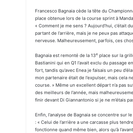
Francesco Bagnaia cède la tête du Championn
place obtenue lors de la course sprint à Manda
« Comment je me sens ? Aujourd’hui, c’était dur
partant de l’arrière, mais je ne peux pas attaqu
nerveuse. Malheureusement, parfois, ces chos
e
Bagnaia est remonté de la 13
place sur la gril
Bastianini qui en Q1 l’avait exclu du passage e
fort, tandis qu’avec Enea je faisais un peu d’é
mon partenaire était de l’expulser, mais cela 
course. » Même un excellent départ n’a pas suff
des meilleurs de l’année, mais malheureusement
finir devant Di Giannantonio si je ne m’étais p
Enfin, l’analyse de Bagnaia se concentre sur l
: « Celui de l’arrière a une carcasse plus tendr
fonctionne quand même bien, alors qu’à l’avan