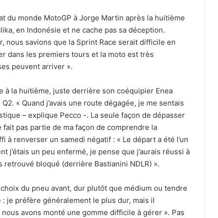
at du monde MotoGP à Jorge Martin après la huitième
lika, en Indonésie et ne cache pas sa déception.
, nous savions que la Sprint Race serait difficile en
er dans les premiers tours et la moto est très
es peuvent arriver ».
le à la huitième, juste derrière son coéquipier Enea
n Q2. « Quand j’avais une route dégagée, je me sentais
lastique – explique Pecco -. La seule façon de dépasser
ne fait pas partie de ma façon de comprendre la
i à renverser un samedi négatif : « Le départ a été l’un
 j’étais un peu enfermé, je pense que j’aurais réussi à
as retrouvé bloqué (derrière Bastianini NDLR) ».
e choix du pneu avant, dur plutôt que médium ou tendre
e : je préfère généralement le plus dur, mais il
t nous avons monté une gomme difficile à gérer ». Pas