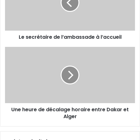
à
l’accueil
Le secrétaire de l’ambassade à l’accueil
Une
heure
de
décalage
horaire
entre
Dakar et
Alger
Une heure de décalage horaire entre Dakar et
Alger