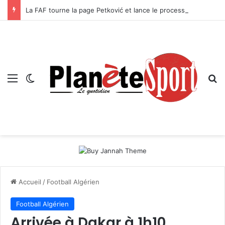
La FAF tourne la page Petković et lance le processus de succession
Menu
Switch skin
R
Accueil
/
Football Algérien
Football Algérien
Arrivée à Dakar à 1h10