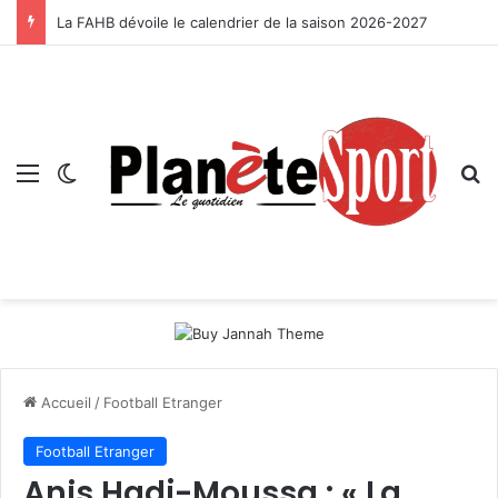
La FAHB dévoile le calendrier de la saison 2026-2027
Menu
Switch skin
R
Accueil
/
Football Etranger
Football Etranger
Anis Hadj-Moussa : « La