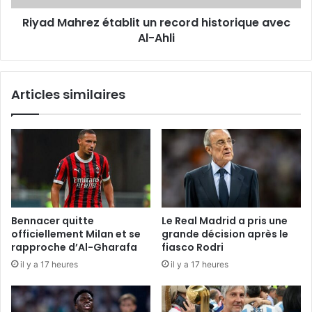
Ahli
Riyad Mahrez établit un record historique avec
Al-Ahli
Articles similaires
Bennacer quitte
Le Real Madrid a pris une
officiellement Milan et se
grande décision après le
rapproche d’Al-Gharafa
fiasco Rodri
il y a 17 heures
il y a 17 heures