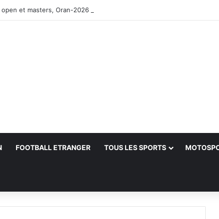
 open et masters, Oran-2026 — Le CRB s’adjuge le titre
N
FOOTBALL ETRANGER
TOUS LES SPORTS
MOTOSP
her