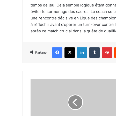
temps de jeu. Cela semble logique étant donné 
éviter le surmenage des cadres. Le coach se 
une rencontre décisive en Ligue des champions
à réfléchir avant d’opérer un turn-over contre 
après ce match crucial dans la quête de qualif
Facebook
X
Linkedin
Tumblr
Pi
Partager
Chaâbi
veut
plus
de
temps
de
jeu