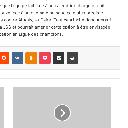
que l’équipe fait face à un calendrier chargé et doit
trouve face à un dilemme puisque ce match précède
 contre Al Ahly, au Caire. Tout cela incite donc Amrani
la JSS et pourrait amener cette option à être envisagée
ication en Ligue des champions.
nterest
Reddit
VKontakte
Odnoklassniki
Pocket
Partager par email
Imprimer
Le
coach
a
discuté
avec
Mbe