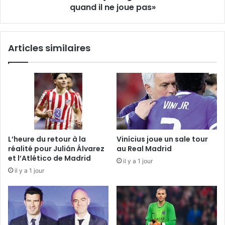
ne
quand il ne joue pas»
joue
pas»
Articles similaires
L’heure du retour à la
Vinícius joue un sale tour
réalité pour Julián Álvarez
au Real Madrid
et l’Atlético de Madrid
il y a 1 jour
il y a 1 jour