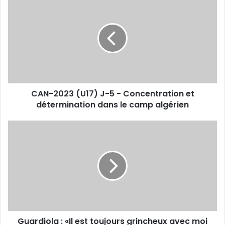
2023
(U17)
J-
5
-
Concentration
et
détermination
CAN-2023 (U17) J-5 - Concentration et
dans
le
détermination dans le camp algérien
camp
algérien
Guardiola
:
«Il
est
toujours
grincheux
avec
moi
quand
Guardiola : «Il est toujours grincheux avec moi
il