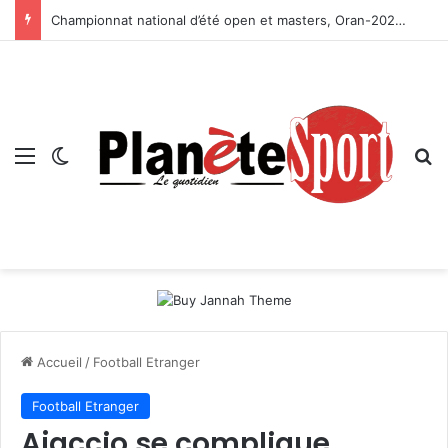
Championnat national d’été open et masters, Oran-2026 — Le CRB s’adjuge le titre
Menu
Switch skin
R
Accueil
/
Football Etranger
Football Etranger
Ajaccio se complique