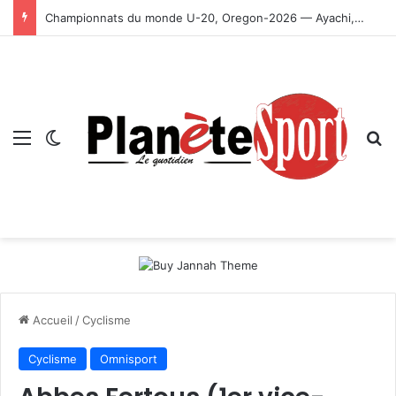
Championnats du monde U-20, Oregon-2026 — Ayachi, Dissa, Touahria et Ghezali en finale
Menu
Switch skin
R
Accueil
/
Cyclisme
Cyclisme
Omnisport