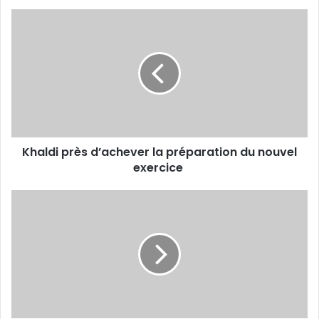
Khaldi
près
d’achever
la
préparation
du
nouvel
exercice
Khaldi près d’achever la préparation du nouvel
exercice
Une
belle
réussite