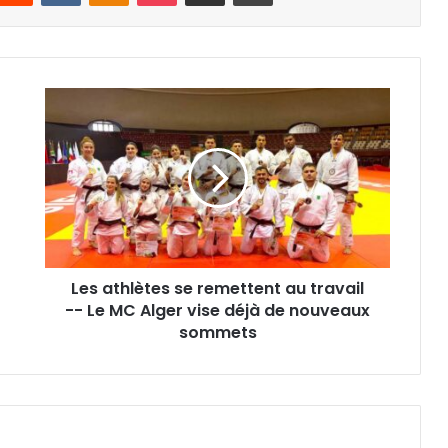
Les
athlètes
se
remettent
au
travail
-
-
Le
Les athlètes se remettent au travail
MC
Alger
-- Le MC Alger vise déjà de nouveaux
vise
sommets
déjà
de
nouveaux
sommets