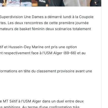
 Superdivision Une Dames a démarré lundi à la Coupole
rtes. Les deux rencontres de cette première journée
amateurs de basket féminin deux scénarios totalement
tif et Hussein-Dey Marine ont pris une option
nt respectivement face à l’USM Alger (69-66) et au
 formations en tête du classement provisoire avant une
le MT Sétif à l’USM Alger dans un duel entre deux
es ambitions. Au terme d’une confrontation très