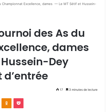
du Championnat Excellence, dames — Le MT Sétif et Hussein-
Tournoi des As du
xcellence, dames
t Hussein-Dey
 d’entrée
17
3 minutes de lecture
VKontakte
Odnoklassniki
Pocket