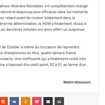
entraîneur Mokrane Benabbes ont complètement changé
u rebond et beaucoup plus efficaces dans les moments
eur retard avant de revenir totalement dans la
e énorme détermination, le HDM a finalement réussi à
Les dernières minutes ont alors offert un suspense
if de Cosider a même eu l’occasion de reprendre
les championnes en titre, quatre lancers francs
nstants. Une inefficacité qui a finalement coûté très
ne s’imposait d’un petit point, 52 à 51, au terme d’un
Walim Mansouri.
nterest
Reddit
VKontakte
Odnoklassniki
Pocket
Partager par email
Imprimer