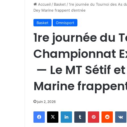
Accueil
/
Basket
/
1re journée du Tournoi des As 
Dey Marine frappent d’entrée
Basket
Omnisport
1re journée du 
Championnat E
— Le MT Sétif e
Marine frappent
juin 2, 2026
Facebook
X
Linkedin
Tumblr
Pinterest
Reddit