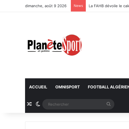
dimanche, août 9 2026
News
La FAHB dévoile le ca
ACCUEIL
OMNISPORT
FOOTBALL ALGÉRIE
Article Aléatoire
Switch skin
Recherc