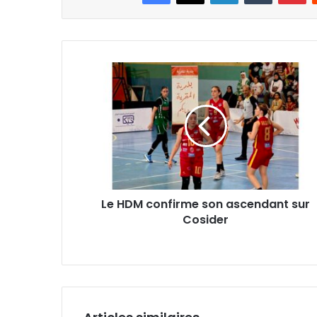
Le
HDM
confirme
son
ascendant
sur
Cosider
Le HDM confirme son ascendant sur
Cosider