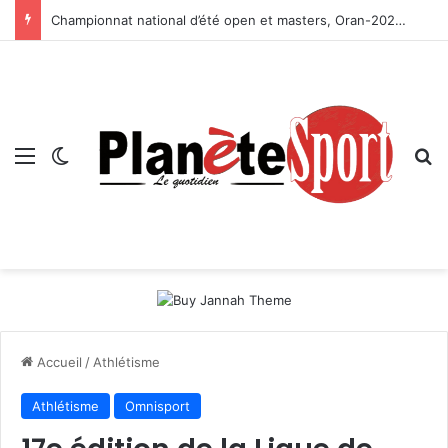
Championnat national d’été open et masters, Oran-2026 — Le CRB s’adjuge le titre
Menu
Switch skin
R
Accueil
/
Athlétisme
Athlétisme
Omnisport