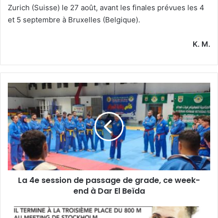
Zurich (Suisse) le 27 août, avant les finales prévues les 4
et 5 septembre à Bruxelles (Belgique).
K. M.
La
4e
session
de
passage
de
grade,
ce
week-
La 4e session de passage de grade, ce week-
end
à
end à Dar El Beïda
Dar
El
09