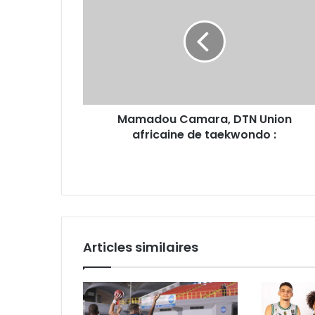
DTN
Union
africaine
de
taekwondo
:
Mamadou Camara, DTN Union
africaine de taekwondo :
Articles similaires