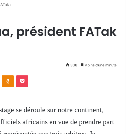
FATak :
a, président FATak
338
Moins d’une minute
VKontakte
Odnoklassniki
Pocket
stage se déroule sur notre continent,
fficiels africains en vue de prendre part
représentée par trois arbitres. Je