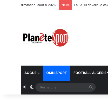
dimanche, août 9 2026
News
La FAHB dévoile le ca
ACCUEIL
OMNISPORT
FOOTBALL ALGÉRIE
Article Aléatoire
Switch skin
Recherc