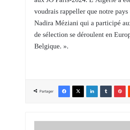
voudrais rappeller que notre pays 
Nadira Méziani qui a participé au
de sélection se déroulent en Europe
Belgique. ».
Facebook
X
Linkedin
Tumblr
Pi
Partager
Mamadou
Camara,