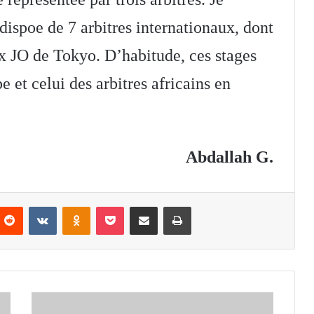
dispoe de 7 arbitres internationaux, dont
x JO de Tokyo. D’habitude, ces stages
 et celui des arbitres africains en
Abdallah G.
nterest
Reddit
VKontakte
Odnoklassniki
Pocket
Partager par email
Imprimer
TAEKWONDO
-