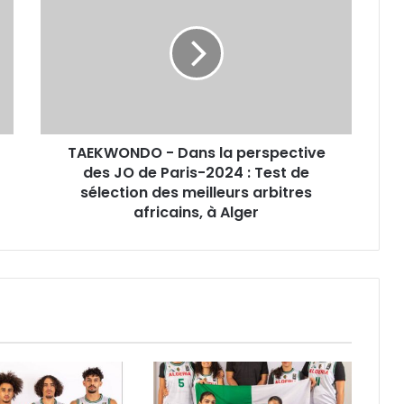
Dans
la
perspective
des
JO
de
Paris-
TAEKWONDO - Dans la perspective
2024
:
des JO de Paris-2024 : Test de
Test
sélection des meilleurs arbitres
de
africains, à Alger
sélection
des
meilleurs
arbitres
africains,
à
Alger