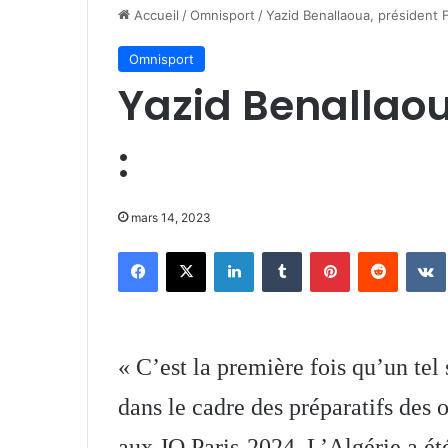
Accueil
/
Omnisport
/
Yazid Benallaoua, président 
Omnisport
Yazid Benallaou
:
mars 14, 2023
Facebook
X
Linkedin
Tumblr
Pinterest
Reddit
« C’est la première fois qu’un tel 
dans le cadre des préparatifs des o
aux JO Paris-2024. L’Algérie a été 