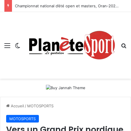
Championnat national d’été open et masters, Oran-2026 — Le CRB s’adjuge le titre
Menu
Switch skin
R
Accueil
/
MOTOSPORTS
MOTOSPORTS
Vers un Grand Prix nordique