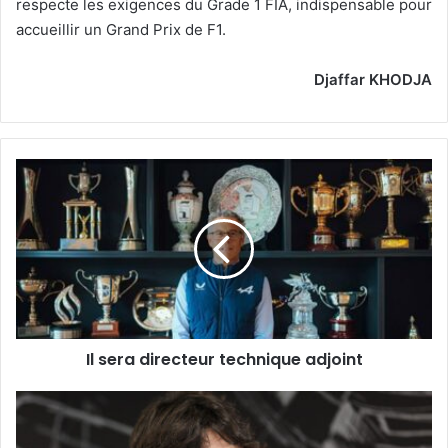
respecte les exigences du Grade 1 FIA, indispensable pour
accueillir un Grand Prix de F1.
Djaffar KHODJA
Il
sera
directeur
technique
adjoint
Il sera directeur technique adjoint
Ferrari
Driver
Academy