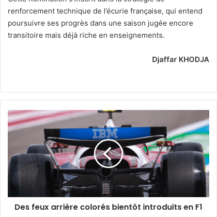
renforcement technique de l’écurie française, qui entend
poursuivre ses progrès dans une saison jugée encore
transitoire mais déjà riche en enseignements.
Djaffar KHODJA
Des
feux
arrière
colorés
bientôt
introduits
en
F1
Des feux arrière colorés bientôt introduits en F1