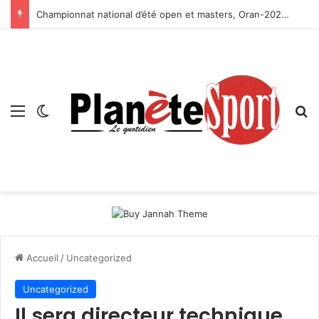
Championnat national d’été open et masters, Oran-2026 — Le CRB s’adjuge le titre
Menu
Switch skin
R
Accueil
/
Uncategorized
Uncategorized
Il sera directeur technique