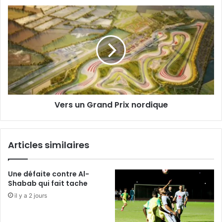
Vers
un
Grand
Prix
nordique
Vers un Grand Prix nordique
Articles similaires
Une défaite contre Al-
Shabab qui fait tache
il y a 2 jours